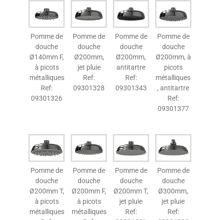
Pomme de
Pomme de
Pomme de
Pomme de
douche
douche
douche
douche
Ø140mm F,
Ø200mm,
Ø200mm,
Ø200mm, à
à picots
jet pluie
antitartre
picots
métalliques
Ref:
Ref:
métalliques
Ref:
09301328
09301343
, antitartre
09301326
Ref:
09301377
Pomme de
Pomme de
Pomme de
Pomme de
douche
douche
douche
douche
Ø200mm T,
Ø200mm F,
Ø200mm T,
Ø300mm,
à picots
à picots
jet pluie
jet pluie
métalliques
métalliques
Ref:
Ref: