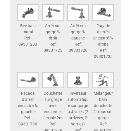
Bec bain
Arrêt sur
Arrêt sur
Façade
mural
gorge ¾
gorge ¾
d’arrêt
Ref:
droit
gauche
encastré ¾
09301203
Ref:
Ref:
droite
09301725
09301726
Ref:
09301735
Façade
Douchette
Inverseur
Mélangeur
d’arrêt
sur gorge
automatiqu
bain
encastré ¾
avec
e sur gorge
douchette
gauche
coulant et
à 4 voies (2
2 trous sur
Ref:
flexible 2m
arrivées, 2
gorge
09301736
Ref:
sorties)
Ref:
09301218
Ref:
09301220