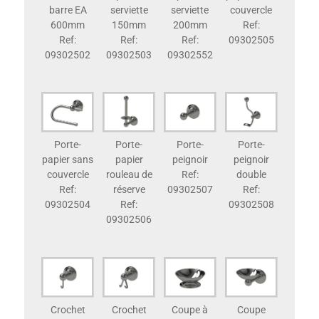
barre EA
serviette
serviette
couvercle
600mm
150mm
200mm
Ref:
Ref:
Ref:
Ref:
09302505
09302502
09302503
09302552
Porte-
Porte-
Porte-
Porte-
papier sans
papier
peignoir
peignoir
couvercle
rouleau de
Ref:
double
Ref:
réserve
09302507
Ref:
09302504
Ref:
09302508
09302506
Crochet
Crochet
Coupe à
Coupe