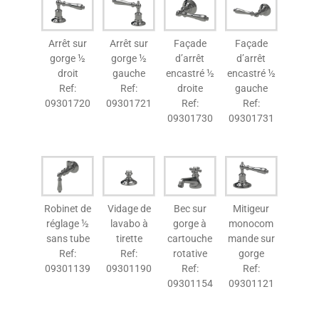
Arrêt sur
Arrêt sur
Façade
Façade
gorge ½
gorge ½
d’arrêt
d’arrêt
droit
gauche
encastré ½
encastré ½
Ref:
Ref:
droite
gauche
09301720
09301721
Ref:
Ref:
09301730
09301731
Robinet de
Vidage de
Bec sur
Mitigeur
réglage ½
lavabo à
gorge à
monocom
sans tube
tirette
cartouche
mande sur
Ref:
Ref:
rotative
gorge
09301139
09301190
Ref:
Ref:
09301154
09301121