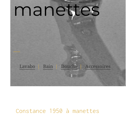
manettes
Lavabo
Bain
Douche
Accessoires
Constance 1950​ à manettes​