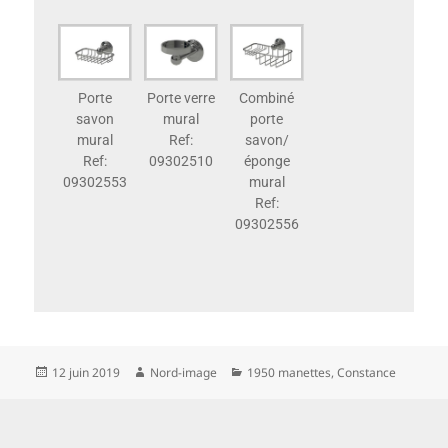
Porte
Porte verre
Combiné
savon
mural
porte
mural
Ref:
savon/
Ref:
09302510
éponge
09302553
mural
Ref:
09302556
12 juin 2019
Nord-image
1950 manettes
,
Constance