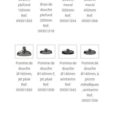
Bras de
plafond
mural
mural
douche
100mm
300mm
450mm
plafond
Ref:
Ref:
Ref:
200mm
09301303
09301334
09301366
Ref:
09301318
Pomme de
Pomme de
Pomme de
Pomme de
douche
douche
douche
douche
Ø160mm,
Ø140mm F,
Ø140mm
Ø140mm, à
jet pluie
jet pluie
antitartre
picots
Ref:
Ref:
Ref:
métalliques
09301300
09301308
09301342
, antitartre
Ref:
09301336