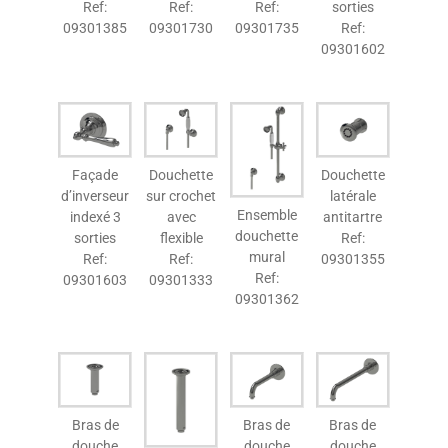
Ref:
Ref:
Ref:
sorties
09301385
09301730
09301735
Ref:
09301602
Façade
Douchette
Douchette
d’inverseur
sur crochet
latérale
Ensemble
indexé 3
avec
antitartre
douchette
sorties
flexible
Ref:
mural
Ref:
Ref:
09301355
Ref:
09301603
09301333
09301362
Bras de
Bras de
Bras de
douche
douche
douche