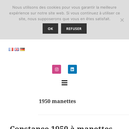
Nous utilisons des cookies pour vous garantir la meilleure
expérience sur notre site web. Si vous continuez à utiliser ce
site, nous supposerons que vous en êtes satisfait.
LA ROBINETTERIE DE PARIS
OK
REFUSER
Catégorie :
1950 manettes
Constance 1950 à manettes